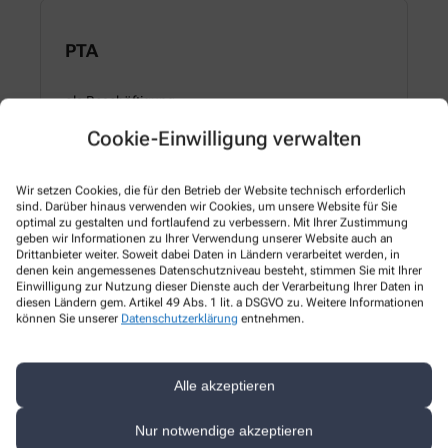
PTA
als Beschäftigung
in Vollzeit
Cookie-Einwilligung verwalten
Mehr Erfahren
Wir setzen Cookies, die für den Betrieb der Website technisch erforderlich
sind. Darüber hinaus verwenden wir Cookies, um unsere Website für Sie
optimal zu gestalten und fortlaufend zu verbessern. Mit Ihrer Zustimmung
geben wir Informationen zu Ihrer Verwendung unserer Website auch an
Drittanbieter weiter. Soweit dabei Daten in Ländern verarbeitet werden, in
denen kein angemessenes Datenschutzniveau besteht, stimmen Sie mit Ihrer
Interesse geweckt?
Einwilligung zur Nutzung dieser Dienste auch der Verarbeitung Ihrer Daten in
diesen Ländern gem. Artikel 49 Abs. 1 lit. a DSGVO zu. Weitere Informationen
können Sie unserer
Datenschutzerklärung
entnehmen.
Bewerben Sie sich jetzt ganz einfach online, schicken Sie
uns eine Mail oder melden Sie sich telefonisch.
Wir freuen uns auf Sie
Alle akzeptieren
Jetzt Bewerben
Nur notwendige akzeptieren