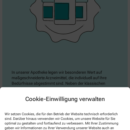
In unserer Apotheke legen wir besonderen Wert auf
maßgeschneiderte Arzneimittel, die individuell auf Ihre
Bedürfnisse abgestimmt sind. Neben der klassischen
Abgabe von Fertigarzneimitteln bieten wir Ihnen eigene
Rezepturen und Defekturarzneimittel an, die wir nach
Cookie-Einwilligung verwalten
höchsten Qualitätsstandards in unserer Rezeptur herstellen.
Nicht jedes medizinische Problem lässt sich mit einem
fertigen Präparat lösen. Individuelle Rezepturen bieten die
Wir setzen Cookies, die für den Betrieb der Website technisch erforderlich
Möglichkeit, genau abgestimmte Wirkstoffe und
sind. Darüber hinaus verwenden wir Cookies, um unsere Website für Sie
Dosierungen bereitzustellen, die auf besondere Bedürfnisse
optimal zu gestalten und fortlaufend zu verbessern. Mit Ihrer Zustimmung
eingehen – sei es bei Allergien, Kinderdosierungen,
geben wir Informationen zu Ihrer Verwendung unserer Website auch an