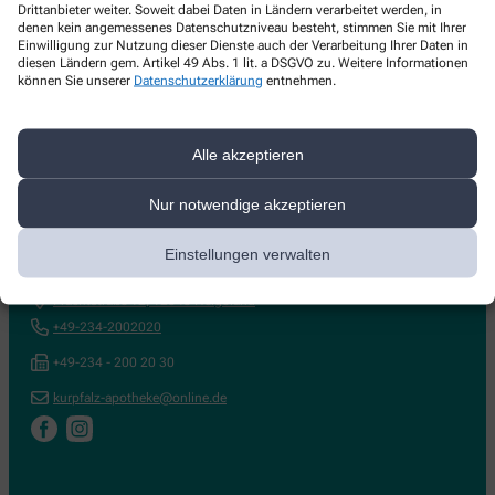
Drittanbieter weiter. Soweit dabei Daten in Ländern verarbeitet werden, in
selteneren Krankheitsbildern oder empfindlicher Haut.
denen kein angemessenes Datenschutzniveau besteht, stimmen Sie mit Ihrer
Einwilligung zur Nutzung dieser Dienste auch der Verarbeitung Ihrer Daten in
diesen Ländern gem. Artikel 49 Abs. 1 lit. a DSGVO zu. Weitere Informationen
können Sie unserer
Datenschutzerklärung
entnehmen.
Alle akzeptieren
Nur notwendige akzeptieren
Kontakt
Einstellungen verwalten
NOWEDA Musterapotheke
Frachtstraße 12
,
12345
Helgoland
+49-234-2002020
+49-234 - 200 20 30
kurpfalz-apotheke@online.de